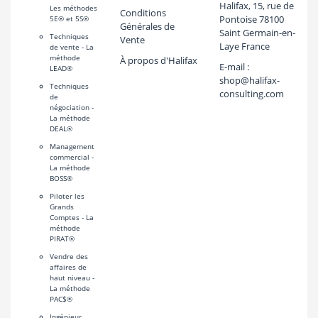
Halifax, 15, rue de
Les méthodes
Conditions
Pontoise 78100
5E® et 5S®
Générales de
Saint Germain-en-
Techniques
Vente
Laye France
de vente - La
méthode
À propos d'Halifax
E-mail :
LEAD®
shop@halifax-
Techniques
consulting.com
de
négociation -
La méthode
DEAL®
Management
commercial -
La méthode
BOSS®
Piloter les
Grands
Comptes - La
méthode
PIRAT®
Vendre des
affaires de
haut niveau -
La méthode
PAC$®
Ingénieur